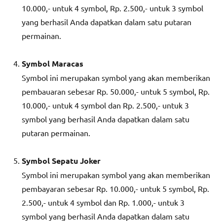
10.000,- untuk 4 symbol, Rp. 2.500,- untuk 3 symbol
yang berhasil Anda dapatkan dalam satu putaran
permainan.
Symbol Maracas
Symbol ini merupakan symbol yang akan memberikan
pembauaran sebesar Rp. 50.000,- untuk 5 symbol, Rp.
10.000,- untuk 4 symbol dan Rp. 2.500,- untuk 3
symbol yang berhasil Anda dapatkan dalam satu
putaran permainan.
Symbol Sepatu Joker
Symbol ini merupakan symbol yang akan memberikan
pembayaran sebesar Rp. 10.000,- untuk 5 symbol, Rp.
2.500,- untuk 4 symbol dan Rp. 1.000,- untuk 3
symbol yang berhasil Anda dapatkan dalam satu