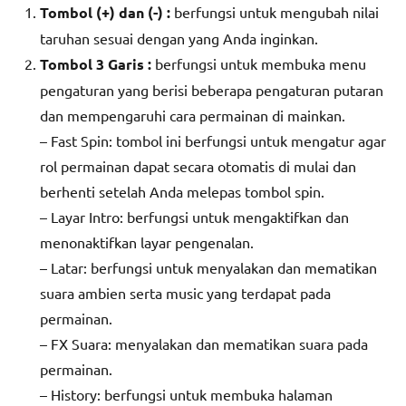
Tombol (+) dan (-) :
berfungsi untuk mengubah nilai
taruhan sesuai dengan yang Anda inginkan.
Tombol 3 Garis :
berfungsi untuk membuka menu
pengaturan yang berisi beberapa pengaturan putaran
dan mempengaruhi cara permainan di mainkan.
– Fast Spin: tombol ini berfungsi untuk mengatur agar
rol permainan dapat secara otomatis di mulai dan
berhenti setelah Anda melepas tombol spin.
– Layar Intro: berfungsi untuk mengaktifkan dan
menonaktifkan layar pengenalan.
– Latar: berfungsi untuk menyalakan dan mematikan
suara ambien serta music yang terdapat pada
permainan.
– FX Suara: menyalakan dan mematikan suara pada
permainan.
– History: berfungsi untuk membuka halaman