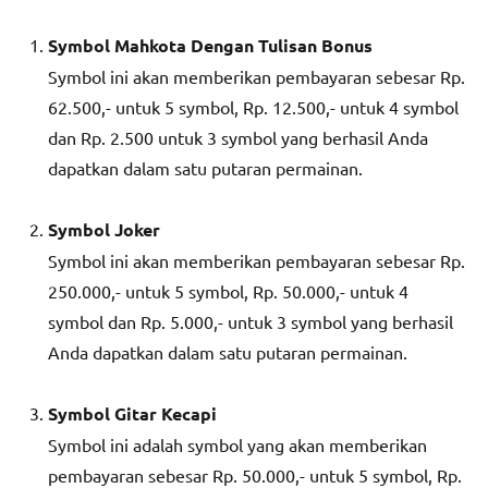
Symbol Mahkota Dengan Tulisan Bonus
Symbol ini akan memberikan pembayaran sebesar Rp.
62.500,- untuk 5 symbol, Rp. 12.500,- untuk 4 symbol
dan Rp. 2.500 untuk 3 symbol yang berhasil Anda
dapatkan dalam satu putaran permainan.
Symbol Joker
Symbol ini akan memberikan pembayaran sebesar Rp.
250.000,- untuk 5 symbol, Rp. 50.000,- untuk 4
symbol dan Rp. 5.000,- untuk 3 symbol yang berhasil
Anda dapatkan dalam satu putaran permainan.
Symbol Gitar Kecapi
Symbol ini adalah symbol yang akan memberikan
pembayaran sebesar Rp. 50.000,- untuk 5 symbol, Rp.