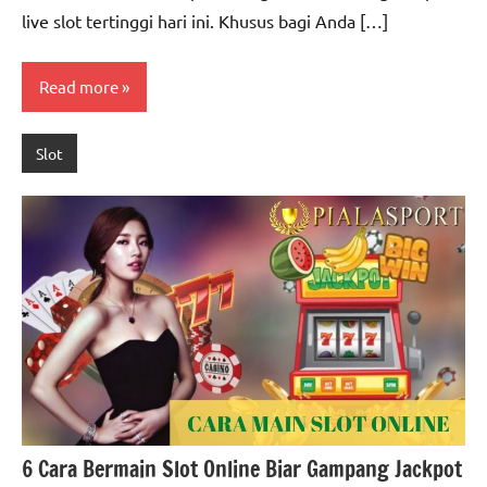
live slot tertinggi hari ini. Khusus bagi Anda […]
Read more
Slot
6 Cara Bermain Slot Online Biar Gampang Jackpot