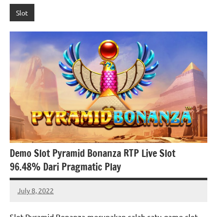
Slot
Demo Slot Pyramid Bonanza RTP Live Slot
96.48% Dari Pragmatic Play
July 8, 2022
Louis
Griffin
Slot Pyramid Bonanza merupakan salah satu game slot