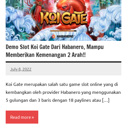
Demo Slot Koi Gate Dari Habanero, Mampu
Memberikan Kemenangan 2 Arah!!
July 8, 2022
Louis
Griffin
Koi Gate merupakan salah satu game slot online yang di
kembangkan oleh provider Habanero yang menggunakan
5 gulungan dan 3 baris dengan 18 paylines atau […]
Read more