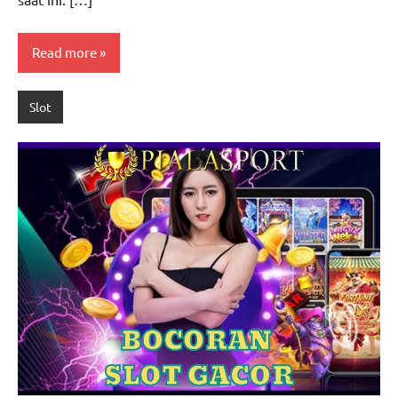
Read more
Slot