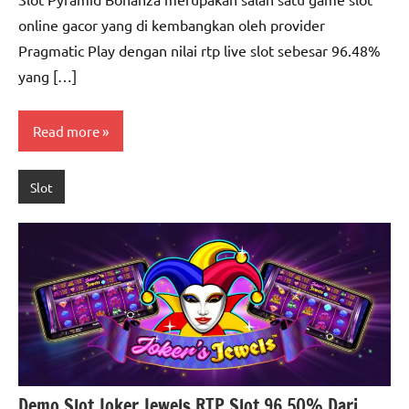
online gacor yang di kembangkan oleh provider
Pragmatic Play dengan nilai rtp live slot sebesar 96.48%
yang […]
Read more
Slot
Demo Slot Joker Jewels RTP Slot 96.50% Dari