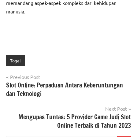
memandang aspek-aspek kompleks dari kehidupan
manusia.
Togel
Post
Previous Post
Slot Online: Perpaduan Antara Keberuntungan
navigation
dan Teknologi
Next Post
Mengupas Tuntas: 5 Provider Game Judi Slot
Online Terbaik di Tahun 2023