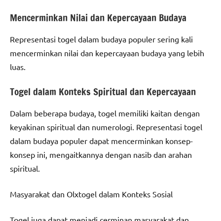
Mencerminkan Nilai dan Kepercayaan Budaya
Representasi togel dalam budaya populer sering kali
mencerminkan nilai dan kepercayaan budaya yang lebih
luas.
Togel dalam Konteks Spiritual dan Kepercayaan
Dalam beberapa budaya, togel memiliki kaitan dengan
keyakinan spiritual dan numerologi. Representasi togel
dalam budaya populer dapat mencerminkan konsep-
konsep ini, mengaitkannya dengan nasib dan arahan
spiritual.
Masyarakat dan Olxtogel dalam Konteks Sosial
Togel juga dapat menjadi cerminan masyarakat dan