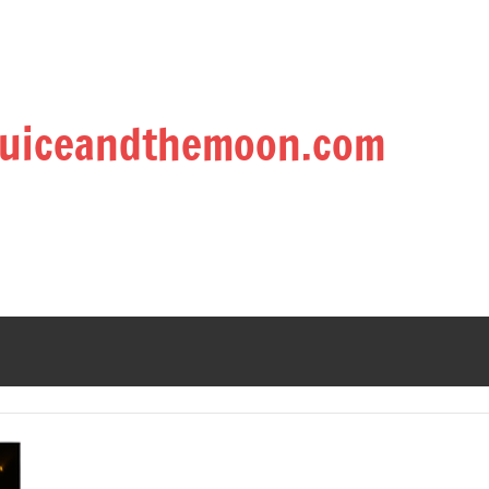
juiceandthemoon.com