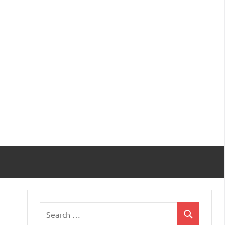
Search
Search
for: