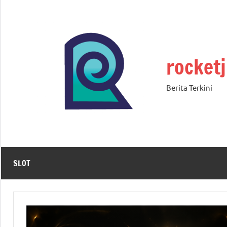
Skip
to
content
rocket
Berita Terkini
SLOT