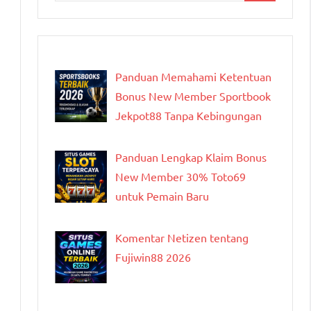
Panduan Memahami Ketentuan
Bonus New Member Sportbook
Jekpot88 Tanpa Kebingungan
Panduan Lengkap Klaim Bonus
New Member 30% Toto69
untuk Pemain Baru
Komentar Netizen tentang
Fujiwin88 2026