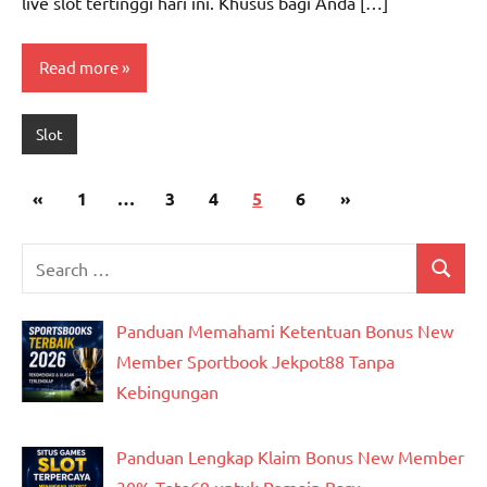
live slot tertinggi hari ini. Khusus bagi Anda […]
Read more
Slot
Posts
Previous
Next
«
1
…
3
4
5
6
»
pagination
Posts
Posts
Search
Search
for:
Panduan Memahami Ketentuan Bonus New
Member Sportbook Jekpot88 Tanpa
Kebingungan
Panduan Lengkap Klaim Bonus New Member