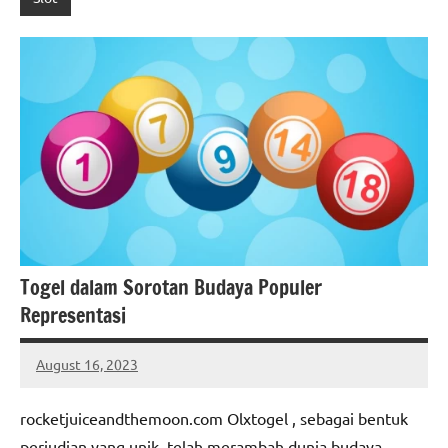
Togel dalam Sorotan Budaya Populer
Representasi
August 16, 2023
Louis
Griffin
rocketjuiceandthemoon.com Olxtogel , sebagai bentuk
perjudian yang unik, telah merambah dunia budaya