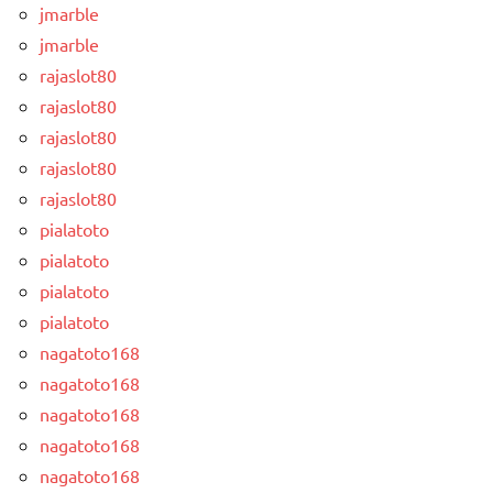
jmarble
jmarble
rajaslot80
rajaslot80
rajaslot80
rajaslot80
rajaslot80
pialatoto
pialatoto
pialatoto
pialatoto
nagatoto168
nagatoto168
nagatoto168
nagatoto168
nagatoto168