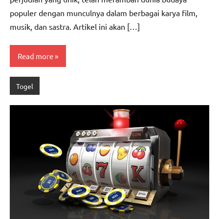
populer dengan munculnya dalam berbagai karya film,
musik, dan sastra. Artikel ini akan […]
Read more
Togel