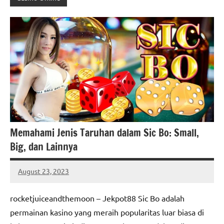
Memahami Jenis Taruhan dalam Sic Bo: Small,
Big, dan Lainnya
August 23, 2023
Louis
Griffin
rocketjuiceandthemoon – Jekpot88 Sic Bo adalah
permainan kasino yang meraih popularitas luar biasa di