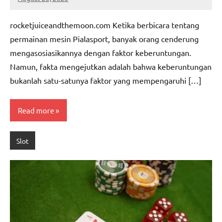
Louis
Griffin
rocketjuiceandthemoon.com Ketika berbicara tentang
permainan mesin Pialasport, banyak orang cenderung
mengasosiasikannya dengan faktor keberuntungan.
Namun, fakta mengejutkan adalah bahwa keberuntungan
bukanlah satu-satunya faktor yang mempengaruhi […]
Read more
Slot