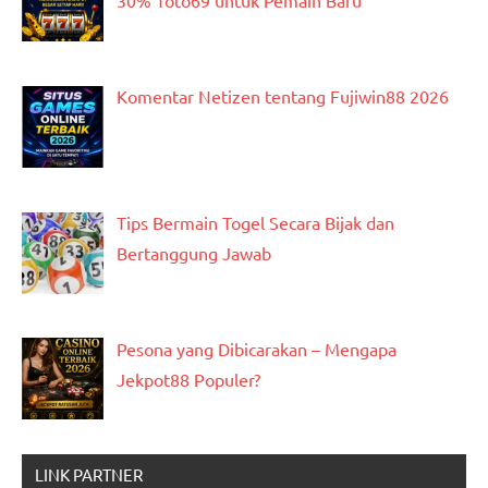
30% Toto69 untuk Pemain Baru
Komentar Netizen tentang Fujiwin88 2026
Tips Bermain Togel Secara Bijak dan
Bertanggung Jawab
Pesona yang Dibicarakan – Mengapa
Jekpot88 Populer?
LINK PARTNER