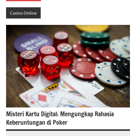
Casino Online
Misteri Kartu Digital: Mengungkap Rahasia
Keberuntungan di Poker